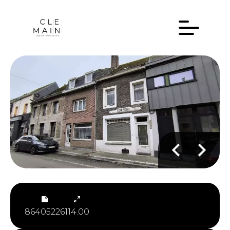
86405226
114.00