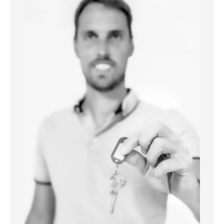
enfilades mènent à un espace extérieur et
une remise. Faire offre à partir de 95.000 €
- PEB E (391 kwh/m².an - 20251114012009).