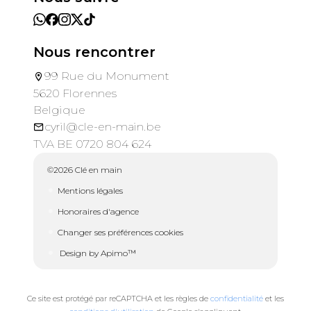
Nous rencontrer
99 Rue du Monument
5620 Florennes
Belgique
cyril@cle-en-main.be
TVA BE 0720 804 624
©2026 Clé en main
Mentions légales
Honoraires d'agence
Changer ses préférences cookies
Design by
Apimo™
Ce site est protégé par reCAPTCHA et les règles de
confidentialité
et les