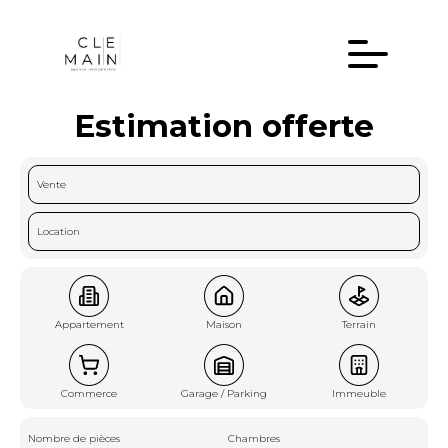
Estimation offerte
Vente
Location
Appartement
Maison
Terrain
Commerce
Garage / Parking
Immeuble
Nombre de pièces
Chambres