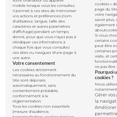
votre ordinateur ou appareil
cookies » d
mobile lorsque vous les consultez.
page du Sit
Il permet à ces sites de mémoriser
votre naviga
vos actions et préférences (nom
savoir plus,
d'utilisateur, langue, taille des
également c
caractères et autres paramètres
aboutcooki
d'affichage) pendant un temps
Si vous choi
donné, pour que vous n'ayez pas à
certains coo
réindiquer ces informations à
peut-être i
chaque fois que vous consultez
certaines p
ces sites ou naviguez d'une page à
visite, et ce
une autre.
fonctionnali
Votre consentement
ne pas être 
Les cookies strictement
Pourquoi ut
nécessaires au fonctionnement du
cookies ?
Site sont déposés
Nous utilis
automatiquement, sans
notamment 
consentement préalable,
Gérer vos 
conformément à la
réglementation.
la navigati
Tous les cookies non essentiels
Améliorer 
(mesure d'audience,
permettre
personnalisation, cookies tiers) ne