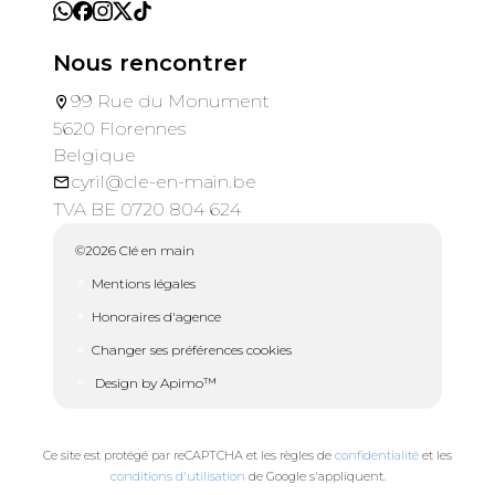
Nous rencontrer
99 Rue du Monument
5620 Florennes
Belgique
cyril@cle-en-main.be
TVA BE 0720 804 624
©2026 Clé en main
Mentions légales
Honoraires d'agence
Changer ses préférences cookies
Design by
Apimo™
Ce site est protégé par reCAPTCHA et les règles de
confidentialité
et les
conditions d'utilisation
de Google s'appliquent.