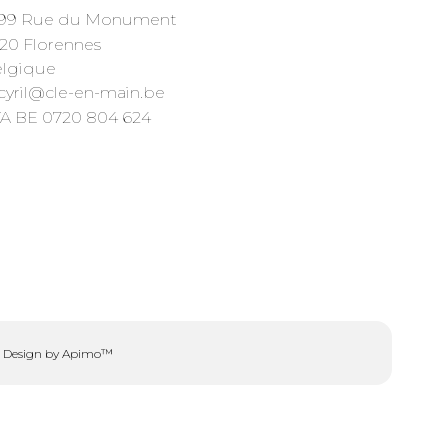
99 Rue du Monument
20 Florennes
elgique
cyril@cle-en-main.be
A BE 0720 804 624
Design by
Apimo™