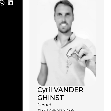
Cyril VANDER
GHINST
Gérant
+32 496 82 70 06